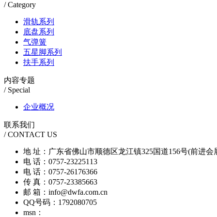
/ Category
滑轨系列
底盘系列
气弹簧
五星脚系列
扶手系列
内容专题
/ Special
企业概况
联系我们
/ CONTACT US
地 址：广东省佛山市顺德区龙江镇325国道156号(前进会
电 话：0757-23225113
电 话：0757-26176366
传 真：0757-23385663
邮 箱：info@dwfa.com.cn
QQ号码：1792080705
msn：